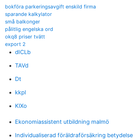
bokföra parkeringsavgift enskild firma
sparande kalkylator
små balkonger
pålitlig engelska ord
okq8 priser tvätt
export 2
dICLb
TAVd
Dt
kkpl
KlXo
Ekonomiassistent utbildning malmö
Individualiserad föräldraförsäkring betydelse