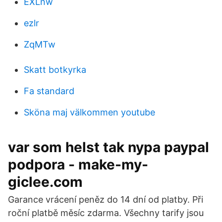
EXLnw
ezlr
ZqMTw
Skatt botkyrka
Fa standard
Sköna maj välkommen youtube
var som helst tak nypa paypal
podpora - make-my-
giclee.com
Garance vrácení peněz do 14 dní od platby. Při
roční platbě měsíc zdarma. Všechny tarify jsou