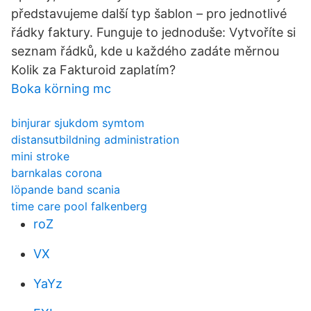
představujeme další typ šablon – pro jednotlivé
řádky faktury. Funguje to jednoduše: Vytvoříte si
seznam řádků, kde u každého zadáte měrnou
Kolik za Fakturoid zaplatím?
Boka körning mc
binjurar sjukdom symtom
distansutbildning administration
mini stroke
barnkalas corona
löpande band scania
time care pool falkenberg
roZ
VX
YaYz