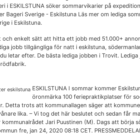
eri i ESKILSTUNA söker sommarvikarier på expeditio
 Bageri Sverige - Eskilstuna Läs mer om lediga som
ige i Eskilstuna.
t och enkelt sätt att hitta ett jobb med 51.000+ annon
ga jobb tillgängliga för natt i eskilstuna, södermanlan
u letar efter. De bästa lediga jobben i Trovit. Lediga 
rödfabrik.
ESKILSTUNA I sommar kommer Eskilstu
öronmärka 100 feriepraktikplatser för s
r. Detta trots att kommunallagen säger att kommun
vånare lika. – Vi tog det här beslutet och sedan får 
r kommunalrådet Jari Puustinen (M). Dags att börja
kommun fre, jan 24, 2020 08:18 CET. PRESSMEDDEL