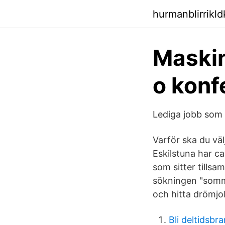
hurmanblirrikl
Maskin
o konf
Lediga jobb som
Varför ska du välj
Eskilstuna har c
som sitter tills
sökningen "somma
och hitta drömjo
Bli deltidsb