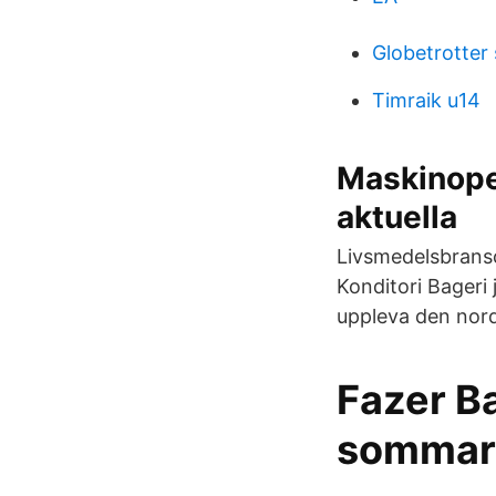
Globetrotter 
Timraik u14
Maskinoper
aktuella
Livsmedelsbrans
Konditori Bageri 
uppleva den nord
Fazer Ba
sommarv