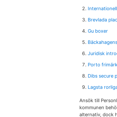
Internatione
Brevlada plac
Gu boxer
Bäckahagens 
Juridisk intr
Porto frimärk
Dibs secure
Lagsta rorlig
Ansök till Perso
kommunen behöver 
alternativ, dock 