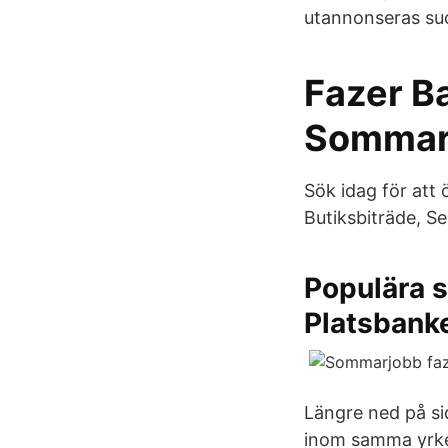
utannonseras su
Fazer Ba
Sommarj
Sök idag för att 
Butiksbiträde, Se
Populära sä
Platsbank
Längre ned på sid
inom samma yrke 