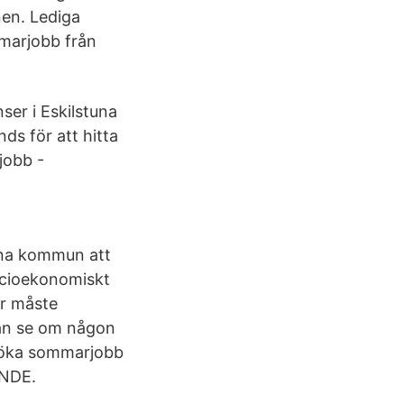
nen. Lediga
marjobb från
ser i Eskilstuna
ds för att hitta
jobb -
na kommun att
ocioekonomiskt
er måste
man se om någon
 söka sommarjobb
ANDE.