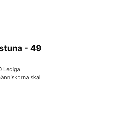
lstuna - 49
0 Lediga
människorna skall