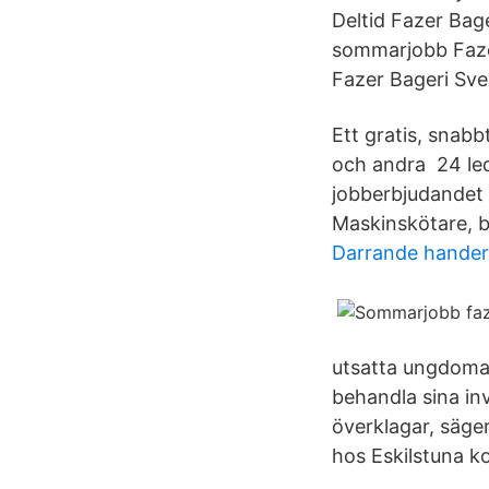
Deltid Fazer Bag
sommarjobb Fazer
Fazer Bageri Sver
Ett gratis, snabb
och andra 24 ledi
jobberbjudandet d
Maskinskötare, b
Darrande hander
utsatta ungdoma
behandla sina in
överklagar, säge
hos Eskilstuna 