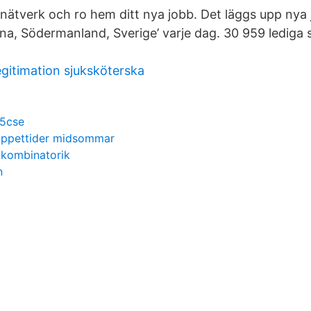
t nätverk och ro hem ditt nya jobb. Det läggs upp nya
una, Södermanland, Sverige’ varje dag. 30 959 lediga
egitimation sjuksköterska
55cse
öppettider midsommar
 kombinatorik
n