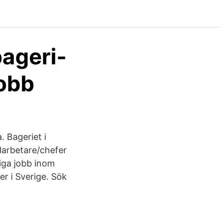
bageri-
jobb
. Bageriet i
darbetare/chefer
diga jobb inom
r i Sverige. Sök