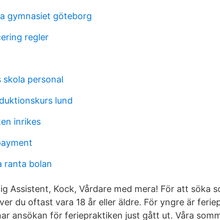
lla gymnasiet göteborg
ering regler
skola personal
oduktionskurs lund
en inrikes
 payment
a ranta bolan
nlig Assistent, Kock, Vårdare med mera! För att söka
du oftast vara 18 år eller äldre. För yngre är feriep
har ansökan för feriepraktiken just gått ut. Våra som