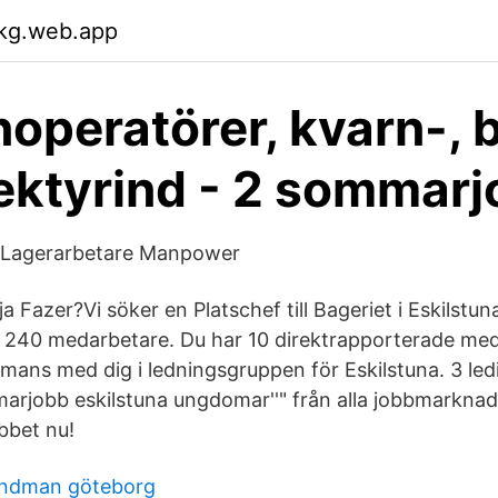
dkg.web.app
operatörer, kvarn-, 
ektyrind - 2 sommar
 Lagerarbetare Manpower
a Fazer?Vi söker en Platschef till Bageriet i Eskilstuna
a 240 medarbetare. Du har 10 direktrapporterade me
ammans med dig i ledningsgruppen för Eskilstuna. 3 le
rjobb eskilstuna ungdomar''" från alla jobbmarknade
bbet nu!
randman göteborg