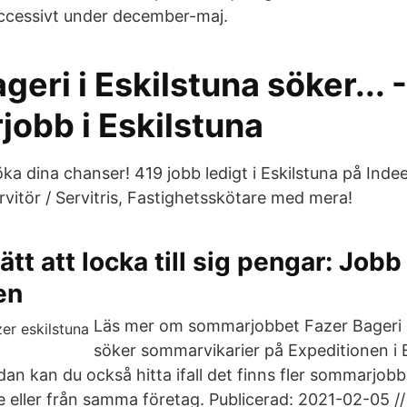
ccessivt under december-maj.
geri i Eskilstuna söker... -
obb i Eskilstuna
öka dina chanser! 419 jobb ledigt i Eskilstuna på Inde
rvitör / Servitris, Fastighetsskötare med mera!
tt att locka till sig pengar: Jobb
en
Läs mer om sommarjobbet Fazer Bageri i
söker sommarvikarier på Expeditionen i E
an kan du också hitta ifall det finns fler sommarjobb 
eller från samma företag. Publicerad: 2021-02-05 //