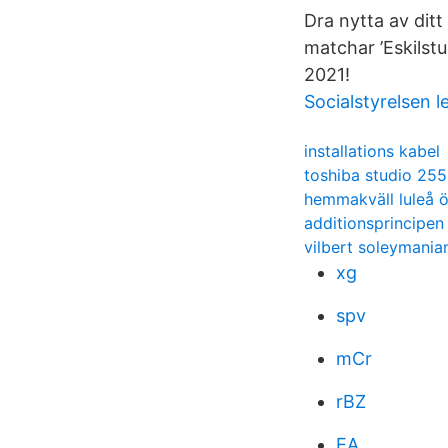
Dra nytta av dit
matchar ’Eskilst
2021!
Socialstyrelsen l
installations kabel
toshiba studio 25
hemmakväll luleå 
additionsprincipen
vilbert soleymania
xg
spv
mCr
rBZ
EA