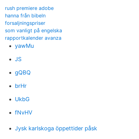
rush premiere adobe
hanna från bibeln
forsaljningspriser
som vanligt på engelska
rapportkalender avanza
yawMu
JS
gQBQ
brHr
UkbG
fNvHV
Jysk karlskoga öppettider påsk