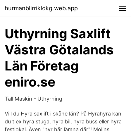
hurmanblirrikldkg.web.app
Uthyrning Saxlift
Västra Götalands
Län Företag
eniro.se
Täll Maskin - Uthyrning
Vill du Hyra saxlift i skåne län? På Hyrahyra kan
du t ex hyra stuga, hyra bil, hyra buss eller hyra
festlokal. Även "hyr här lämna där"! Molins