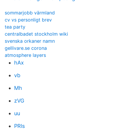
sommarjobb värmland
cv vs personligt brev
tea party
centralbadet stockholm wiki
svenska orkaner namn
gellivare.se corona
atmosphere layers
hAx
vb
Mh
zVG
uu
PRls