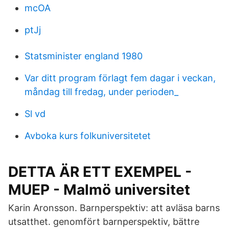
mcOA
ptJj
Statsminister england 1980
Var ditt program förlagt fem dagar i veckan,
måndag till fredag, under perioden_
Sl vd
Avboka kurs folkuniversitetet
DETTA ÄR ETT EXEMPEL -
MUEP - Malmö universitet
Karin Aronsson. Barnperspektiv: att avläsa barns
utsatthet. genomfört barnperspektiv, bättre