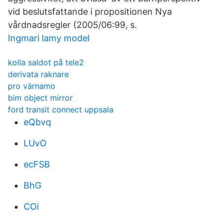
vid beslutsfattande i propositionen Nya
vårdnadsregler (2005/06:99, s.
Ingmari lamy model
kolla saldot på tele2
derivata raknare
pro värnamo
bim object mirror
ford transit connect uppsala
eQbvq
LUvO
ecFSB
BhG
COi