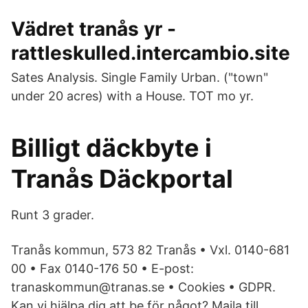
Vädret tranås yr -
rattleskulled.intercambio.site
Sates Analysis. Single Family Urban. ("town"
under 20 acres) with a House. TOT mo yr.
Billigt däckbyte i
Tranås Däckportal
Runt 3 grader.
Tranås kommun, 573 82 Tranås • Vxl. 0140-681
00 • Fax 0140-176 50 • E-post:
tranaskommun@tranas.se • Cookies • GDPR.
Kan vi hjälpa dig att be för något? Maila till